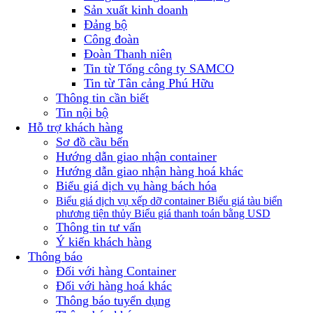
Sản xuất kinh doanh
Đảng bộ
Công đoàn
Đoàn Thanh niên
Tin từ Tổng công ty SAMCO
Tin từ Tân cảng Phú Hữu
Thông tin cần biết
Tin nội bộ
Hỗ trợ khách hàng
Sơ đồ cầu bến
Hướng dẫn giao nhận container
Hướng dẫn giao nhận hàng hoá khác
Biểu giá dịch vụ hàng bách hóa
Biểu giá dịch vụ xếp dỡ container
Biểu giá tàu biển
phương tiện thủy
Biểu giá thanh toán bằng USD
Thông tin tư vấn
Ý kiến khách hàng
Thông báo
Đối với hàng Container
Đối với hàng hoá khác
Thông báo tuyển dụng