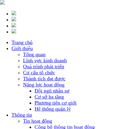
Trang chủ
Giới thiệu
Tổng quan
Lĩnh vực kinh doanh
Quá trình phát triển
Cơ cấu tổ chức
Thành tích đạt được
Năng lực hoạt động
Đội ngũ nhân sự
Cơ sở hạ tầng
Phương tiện cơ giới
Hệ thống quản lý
Thông tin
Tin hoạt động
Công bố thông tin hoạt động