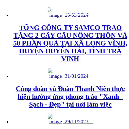
THÔNG TIN TRONG HỆ
20/03/2024
THỐNG
TỔNG CÔNG TY SAMCO TRAO
TẶNG 2 CÂY CẦU NÔNG THÔN VÀ
50 PHẦN QUÀ TẠI XÃ LONG VĨNH,
HUYỆN DUYÊN HẢI, TỈNH TRÀ
VINH
31/01/2024
Công đoàn và Đoàn Thanh Niên thực
hiện hưởng ứng phong trào "Xanh -
Sạch - Đẹp" tại nơi làm việc
29/11/2023